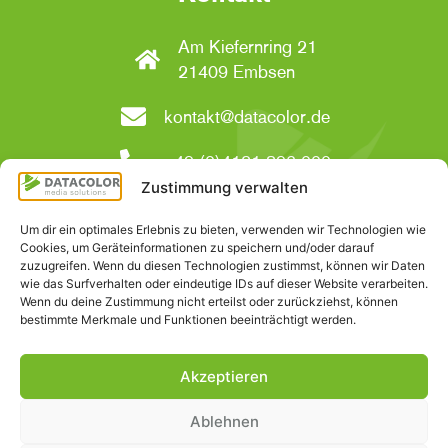
Am Kiefernring 21
21409 Embsen
kontakt@datacolor.de
+49 (0)4131 896-000
Zustimmung verwalten
Social Media
Um dir ein optimales Erlebnis zu bieten, verwenden wir Technologien wie
Cookies, um Geräteinformationen zu speichern und/oder darauf
zuzugreifen. Wenn du diesen Technologien zustimmst, können wir Daten
wie das Surfverhalten oder eindeutige IDs auf dieser Website verarbeiten.
Wenn du deine Zustimmung nicht erteilst oder zurückziehst, können
bestimmte Merkmale und Funktionen beeinträchtigt werden.
Akzeptieren
Impressum
|
Datenschutzerklärung
|
Cookie-Richtlinien
|
Ablehnen
AGB