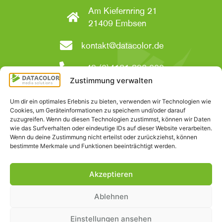
Am Kiefernring 21
21409 Embsen
kontakt@datacolor.de
+49 (0)4131 896-000
Zustimmung verwalten
Social Media
Um dir ein optimales Erlebnis zu bieten, verwenden wir Technologien wie
Cookies, um Geräteinformationen zu speichern und/oder darauf
zuzugreifen. Wenn du diesen Technologien zustimmst, können wir Daten
wie das Surfverhalten oder eindeutige IDs auf dieser Website verarbeiten.
Wenn du deine Zustimmung nicht erteilst oder zurückziehst, können
bestimmte Merkmale und Funktionen beeinträchtigt werden.
Akzeptieren
Impressum
|
Datenschutzerklärung
|
Cookie-Richtlinien
|
Ablehnen
AGB
© 2025 DATACOLOR media solutions GmbH
Einstellungen ansehen